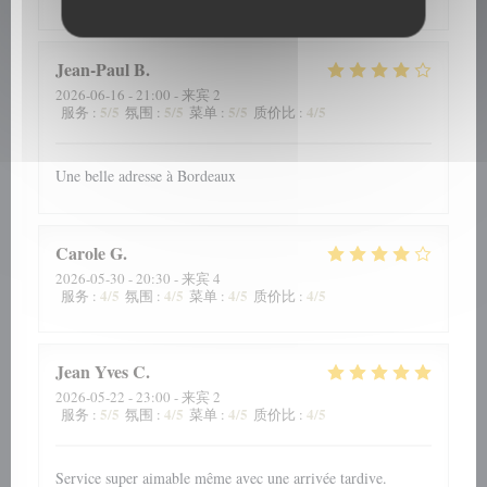
Jean-Paul
B
2026-06-16
- 21:00 - 来宾 2
5
/5
5
/5
5
/5
4
/5
服务
:
氛围
:
菜单
:
质价比
:
Une belle adresse à Bordeaux
Carole
G
2026-05-30
- 20:30 - 来宾 4
4
/5
4
/5
4
/5
4
/5
服务
:
氛围
:
菜单
:
质价比
:
Jean Yves
C
2026-05-22
- 23:00 - 来宾 2
5
/5
4
/5
4
/5
4
/5
服务
:
氛围
:
菜单
:
质价比
:
Service super aimable même avec une arrivée tardive.