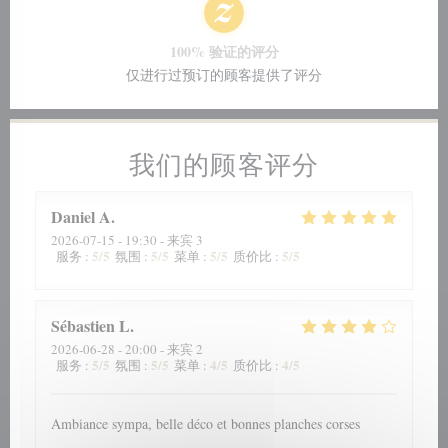
100% 验证的评分
仅进行过预订的顾客提供了评分
我们的顾客评分
Daniel
A
2026-07-15
- 19:30 - 来宾 3
5
/5
5
/5
5
/5
5
/5
服务
:
氛围
:
菜单
:
质价比
:
Sébastien
L
2026-06-28
- 20:00 - 来宾 2
5
/5
5
/5
4
/5
4
/5
服务
:
氛围
:
菜单
:
质价比
:
Ambiance sympa, belle déco et bonnes planches corses