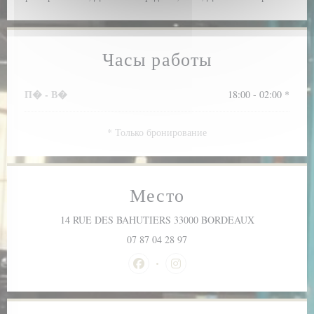
Часы работы
П�
-
В�
18:00 - 02:00 *
* Только бронирование
Место
((открывается
14 RUE DES BAHUTIERS 33000 BORDEAUX
07 87 04 28 97
Facebook ((открывается в новом окне
Instagram ((открывается в но