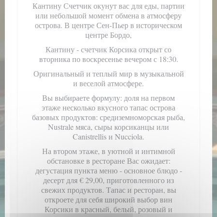
Кантину Счетчик окунут вас для еды, партии
или небольшой момент обмена в атмосферу
острова. В центре Сен-Пьер в историческом
центре Бордо,
Кантину - счетчик Корсика открыт со
вторника по воскресенье вечером с 18:30.
Оригинальный и теплый мир в музыкальной
и веселой атмосфере.
Вы выбираете формулу: доля на первом
этаже несколько вкусного тапас острова
базовых продуктов: средиземноморская рыба,
Nustrale мяса, сыры корсиканцы или
Canistrellis и Nucciola.
На втором этаже, в уютной и интимной
обстановке в ресторане Вас ожидает:
дегустация пункта меню - основное блюдо -
десерт для € 29,00, приготовленного из
свежих продуктов. Тапас и ресторан, вы
откроете для себя широкий выбор вин
Корсики в красный, белый, розовый и