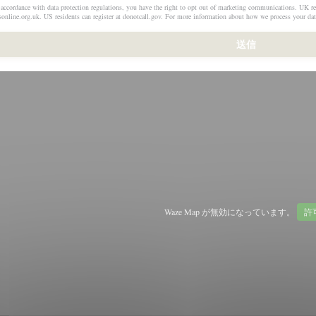
 accordance with data protection regulations, you have the right to opt out of marketing communications. UK res
sonline.org.uk
. US residents can register at
donotcall.gov
. For more information about how we process your dat
Waze Map が無効になっています。
許