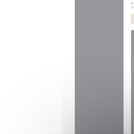
In
tp