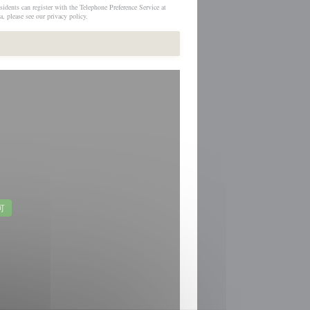
idents can register with the Telephone Preference Service at
a, please see our
privacy policy
.
可