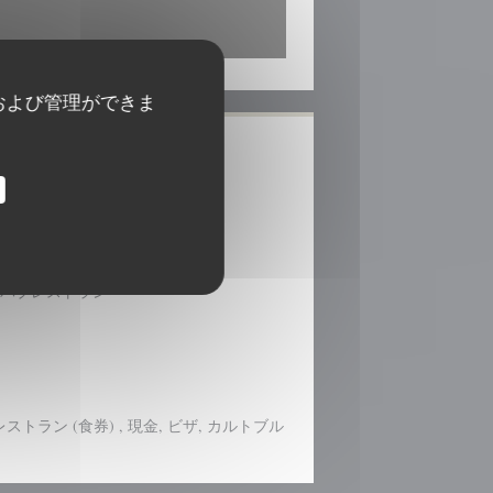
および管理ができま
 パブレストラン
ラン (食券) , 現金, ビザ, カルトブル