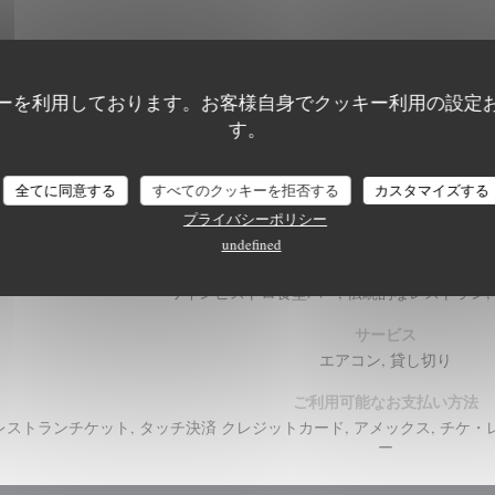
ーを利用しております。お客様自身でクッキー利用の設定
す。
店舗情報
A CANTINA COMPTOIR CORSE
全てに同意する
すべてのクッキーを拒否する
カスタマイズする
料理
プライバシーポリシー
地中海, コルシカ島
undefined
ビジネスタイプ
ワインビストロ食堂バー, 伝統的なレストラン,
サービス
エアコン, 貸し切り
ご利用可能なお支払い方法
レストランチケット, タッチ決済 クレジットカード, アメックス, チケ・レスト
ー