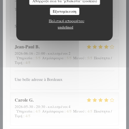
2026-06-24
- 20:00 - καλεσμένοι 2
Απόρριψε όλα τα "μπισκότα" (cookies)
5
/5
3
/5
4
/5
Υπηρεσία
:
Ατμόσφαιρα
:
Μενού
:
Ποιότητα /
4
/5
Τιμή
:
Εξατομίκευση
Πολιτική απορρήτου
Service adorable malgré la chaleur!
undefined
Jean-Paul
B
2026-06-16
- 21:00 - καλεσμένοι 2
5
/5
5
/5
5
/5
Υπηρεσία
:
Ατμόσφαιρα
:
Μενού
:
Ποιότητα /
4
/5
Τιμή
:
Une belle adresse à Bordeaux
Carole
G
2026-05-30
- 20:30 - καλεσμένοι 4
4
/5
4
/5
4
/5
Υπηρεσία
:
Ατμόσφαιρα
:
Μενού
:
Ποιότητα /
4
/5
Τιμή
: