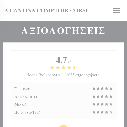
Πίνακας διαχείρισης "Μπισκότων" (Cookies)
A CANTINA COMPTOIR CORSE
ΑΞΙΟΛΟΓΉΣΕΙΣ
4.7
/5
ράθυρο))
Μέση βαθμολογία —
1083 αξιολογήσεις
Υπηρεσία
Ατμόσφαιρα
Μενού
Ποιότητα/Τιμή