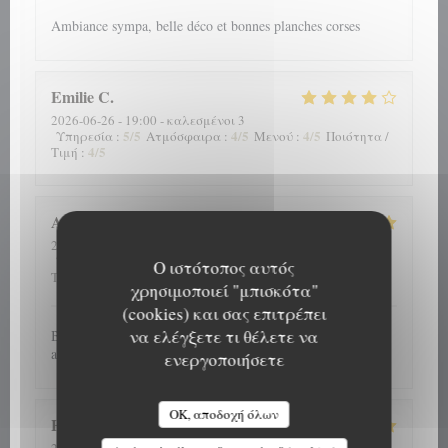
Ambiance sympa, belle déco et bonnes planches corses
Emilie
C
2026-06-26
- 19:00 - καλεσμένοι 3
5
/5
4
/5
4
/5
Υπηρεσία
:
Ατμόσφαιρα
:
Μενού
:
Ποιότητα /
4
/5
Τιμή
:
Aurelie
A
2026-06-25
- 19:00 - καλεσμένοι 4
5
/5
4
/5
5
/5
Υπηρεσία
:
Ατμόσφαιρα
:
Μενού
:
Ποιότητα /
Ο ιστότοπος αυτός
4
/5
Τιμή
:
χρησιμοποιεί "μπισκότα"
(cookies) και σας επιτρέπει
να ελέγξετε τι θέλετε να
Boissons et tapas de qualité. Service sympathique. Nous
avons bon moment entre amis, je recommande. !
ενεργοποιήσετε
A CANTINA COMPTOIR CORSE
OK, αποδοχή όλων
Hélène
S