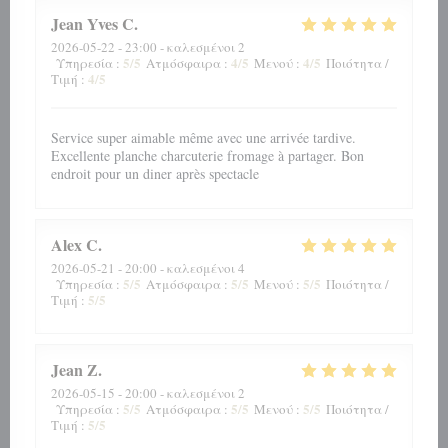
Jean Yves
C
2026-05-22
- 23:00 - καλεσμένοι 2
5
/5
4
/5
4
/5
Υπηρεσία
:
Ατμόσφαιρα
:
Μενού
:
Ποιότητα /
4
/5
Τιμή
:
Service super aimable même avec une arrivée tardive.
Excellente planche charcuterie fromage à partager. Bon
endroit pour un diner après spectacle
Alex
C
2026-05-21
- 20:00 - καλεσμένοι 4
5
/5
5
/5
5
/5
Υπηρεσία
:
Ατμόσφαιρα
:
Μενού
:
Ποιότητα /
5
/5
Τιμή
:
Jean
Z
2026-05-15
- 20:00 - καλεσμένοι 2
5
/5
5
/5
5
/5
Υπηρεσία
:
Ατμόσφαιρα
:
Μενού
:
Ποιότητα /
5
/5
Τιμή
: