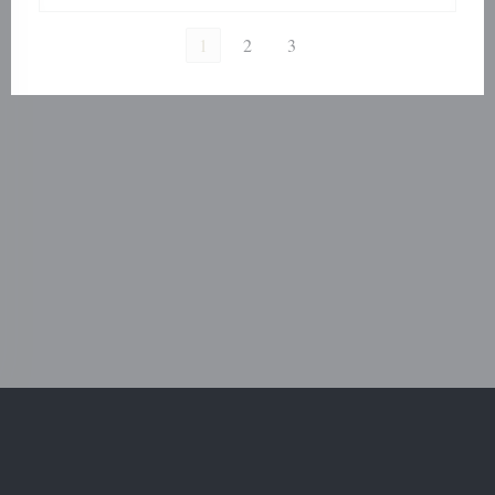
1
2
3
 νέο παράθυρο))
ίγει σε νέο παράθυρο))
© 2026 A CANTINA COMPTOIR CORSE — Η ΙΣΤΟΣΕΛΊΔΑ ΤΟΥ ΕΣΤΙΑΤΟΡΊΟΥ
((ΑΝΟΊΓΕΙ ΣΕ ΝΈΟ ΠΑΡΆ
ΔΗΜΙΟΥΡΓΉΘΗΚΕ ΑΠΌ
ZENCHEF