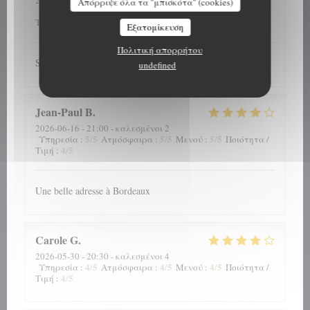
2026-06-24
- 20:00 - καλεσμένοι 2
Απόρριψε όλα τα "μπισκότα" (cookies)
5
/5
3
/5
4
/5
Υπηρεσία
:
Ατμόσφαιρα
:
Μενού
:
Ποιότητα /
4
/5
Τιμή
:
Εξατομίκευση
Πολιτική απορρήτου
Service adorable malgré la chaleur!
undefined
Jean-Paul
B
2026-06-16
- 21:00 - καλεσμένοι 2
5
/5
5
/5
5
/5
Υπηρεσία
:
Ατμόσφαιρα
:
Μενού
:
Ποιότητα /
4
/5
Τιμή
:
Une belle adresse à Bordeaux
Carole
G
2026-05-30
- 20:30 - καλεσμένοι 4
4
/5
4
/5
4
/5
Υπηρεσία
:
Ατμόσφαιρα
:
Μενού
:
Ποιότητα /
4
/5
Τιμή
: