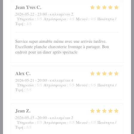
Jean Yves
C
2026-05-22
- 23:00 - καλεσμένοι 2
5
/5
4
/5
4
/5
Υπηρεσία
:
Ατμόσφαιρα
:
Μενού
:
Ποιότητα /
4
/5
Τιμή
:
Service super aimable même avec une arrivée tardive.
Excellente planche charcuterie fromage à partager. Bon
endroit pour un diner après spectacle
Alex
C
2026-05-21
- 20:00 - καλεσμένοι 4
5
/5
5
/5
5
/5
Υπηρεσία
:
Ατμόσφαιρα
:
Μενού
:
Ποιότητα /
5
/5
Τιμή
:
Jean
Z
2026-05-15
- 20:00 - καλεσμένοι 2
5
/5
5
/5
5
/5
Υπηρεσία
:
Ατμόσφαιρα
:
Μενού
:
Ποιότητα /
5
/5
Τιμή
: