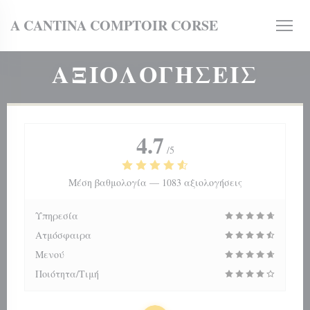
Πίνακας διαχείρισης "Μπισκότων" (Cookies)
A CANTINA COMPTOIR CORSE
ΑΞΙΟΛΟΓΉΣΕΙΣ
4.7
/5
ράθυρο))
Μέση βαθμολογία —
1083 αξιολογήσεις
Υπηρεσία
Ατμόσφαιρα
Μενού
Ποιότητα/Τιμή