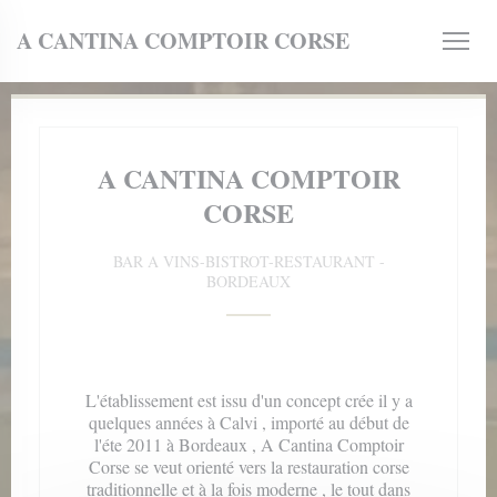
Personnalisation de vos choix en matière de cookies
A CANTINA COMPTOIR CORSE
A CANTINA COMPTOIR
CORSE
velle fenêtre))
BAR A VINS-BISTROT-RESTAURANT
-
BORDEAUX
L'établissement est issu d'un concept crée il y a
quelques années à Calvi , importé au début de
l'éte 2011 à Bordeaux , A Cantina Comptoir
Corse se veut orienté vers la restauration corse
traditionnelle et à la fois moderne , le tout dans