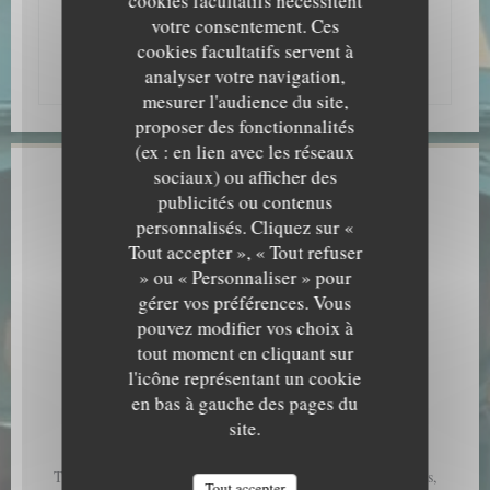
cookies facultatifs nécessitent
Corses en rouge, blanc, rosé et muscat, les bières
votre consentement. Ces
Corses brassées à la châtaigne ou aux herbes du
cookies facultatifs servent à
maquis et nos liqueurs et digestifs Corses.
analyser votre navigation,
mesurer l'audience du site,
proposer des fonctionnalités
(ex : en lien avec les réseaux
sociaux) ou afficher des
Infos pratiques
publicités ou contenus
A CANTINA COMPTOIR CORSE
personnalisés. Cliquez sur «
Cuisine
Tout accepter », « Tout refuser
Meditérranéenne , Corse
» ou « Personnaliser » pour
Type de restaurant
gérer vos préférences. Vous
BAR A VINS-BISTROT-RESTAURANT, Restaurant
pouvez modifier vos choix à
Traditionnel, Bar Restaurant & Tapas
tout moment en cliquant sur
l'icône représentant un cookie
Services
en bas à gauche des pages du
Air conditionné - Climatisation, Privatisation
site.
Moyens de paiement
Ticket Restaurant, Paiement Sans Contact, American Express,
Tout accepter