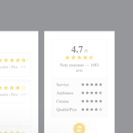
4.7
/5
Note moyenne —
1083
5
/5
alité / Prix
:
avis
Service
Ambiance
4
/5
alité / Prix
:
Cuisine
Qualité/Prix