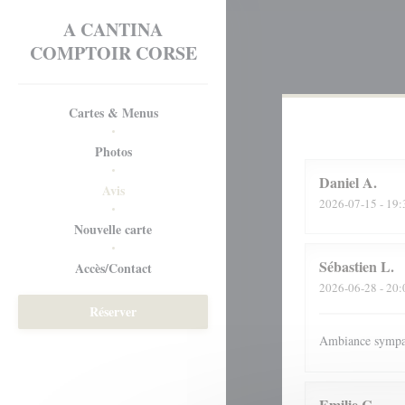
Personnalisation de vos choix en matière de cookies
A CANTINA
COMPTOIR CORSE
Cartes & Menus
Photos
Daniel
A
Avis
2026-07-15
- 19:
((ouvre une nouvelle fenêtre))
Nouvelle carte
Sébastien
L
Accès/Contact
2026-06-28
- 20:
Réserver
Ambiance sympa,
Emilie
C