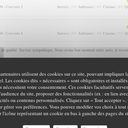
5
/5
4
/5
4
/5
00 - Couverts 3
Service
:
Ambiance
:
Cuisine
:
Qu
5
/5
4
/5
5
/5
00 - Couverts 4
Service
:
Ambiance
:
Cuisine
:
Qu
s de qualité. Service sympathique. Nous avons bon moment entre amis, je reco
partenaires utilisent des cookies sur ce site, pouvant impliquer 
5
/5
3
/5
4
/5
00 - Couverts 2
Service
:
Ambiance
:
Cuisine
:
Qu
l. Les cookies dits « nécessaires » sont obligatoires et installés
fs nécessitent votre consentement. Ces cookies facultatifs serven
'audience du site, proposer des fonctionnalités (ex : en lien ave
 malgré la chaleur!
icités ou contenus personnalisés. Cliquez sur « Tout accepter », 
A CANTINA COMPTOIR CORSE
r gérer vos préférences. Vous pouvez modifier vos choix à tou
r l'icône représentant un cookie en bas à gauche des pages du si
5
/5
5
/5
5
/5
00 - Couverts 2
Service
:
Ambiance
:
Cuisine
:
Qu