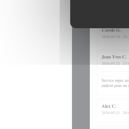
Une belle adress
Carole
G
2026-05-30
- 20:
Jean Yves
C
2026-05-22
- 23:
Service super ai
endroit pour un 
Alex
C
2026-05-21
- 20: