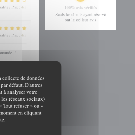
4
/5
alité / Prix
:
100% avis vérifiés
Seuls les clients ayant réservé
ont laissé leur avis
4
/5
alité / Prix
:
mmande. !
la collecte de données
4
/5
alité / Prix
:
 par défaut. D'autres
t à analyser votre
c les réseaux sociaux)
« Tout refuser » ou «
t moment en cliquant
te.
4
/5
alité / Prix
: