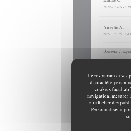
2026-06-26
- 19:
Aurelie
A
2026-06-25
- 19:
Boissons et tapa
Hélène
S
Le restaurant et ses 
2026-06-24
- 20:
à caractère personne
cookies facultati
navigation, mesurer l
Service adorable
ou afficher des publ
Personnaliser » pou
su
Jean-Paul
B
2026-06-16
- 21: