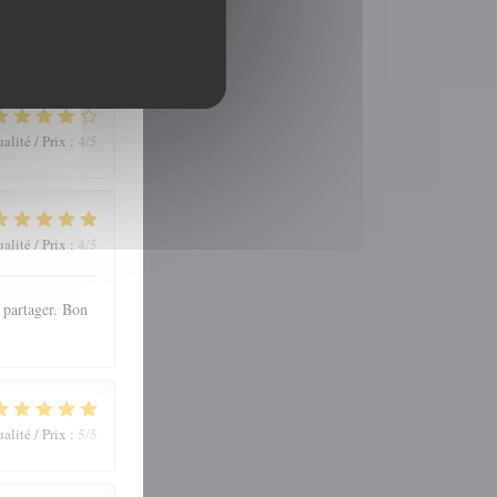
4
/5
alité / Prix
:
4
/5
alité / Prix
:
 partager. Bon
5
/5
alité / Prix
: