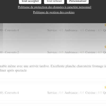
Tout accepter
Tout refuser
Personnaliser
Politique de protection des données à caractère personnel
e à Bordeaux
Politique de gestion des cookies
4
/5
4
/5
4
/5
30 - Couverts 4
Service
:
Ambiance
:
Cuisine
:
Qu
5
/5
4
/5
4
/5
00 - Couverts 2
Service
:
Ambiance
:
Cuisine
:
Qu
mable même avec une arrivée tardive. Excellente planche charcuterie fromage à
diner après spectacle
5
/5
5
/5
5
/5
00 - Couverts 4
Service
:
Ambiance
:
Cuisine
:
Qu