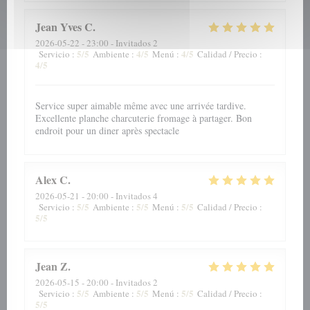
Jean Yves
C
2026-05-22
- 23:00 - Invitados 2
5
/5
4
/5
4
/5
Servicio
:
Ambiente
:
Menú
:
Calidad / Precio
:
4
/5
Service super aimable même avec une arrivée tardive.
Excellente planche charcuterie fromage à partager. Bon
endroit pour un diner après spectacle
Alex
C
2026-05-21
- 20:00 - Invitados 4
5
/5
5
/5
5
/5
Servicio
:
Ambiente
:
Menú
:
Calidad / Precio
:
5
/5
Jean
Z
2026-05-15
- 20:00 - Invitados 2
5
/5
5
/5
5
/5
Servicio
:
Ambiente
:
Menú
:
Calidad / Precio
:
5
/5