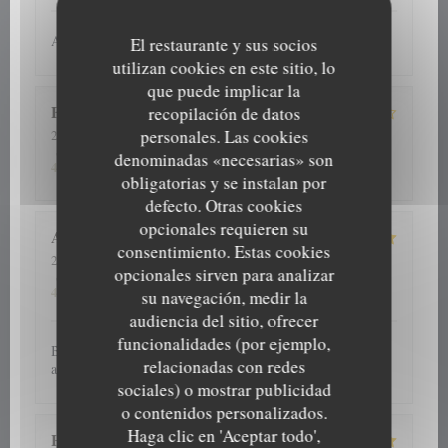
Ambiance sympa, belle déco et bonnes planches corses
El restaurante y sus socios
utilizan cookies en este sitio, lo
que puede implicar la
Emilie
C
recopilación de datos
personales. Las cookies
2026-06-26
- 19:00 - Invitados 3
5
/5
4
/5
4
/5
Servicio
:
Ambiente
:
Menú
:
Calidad / Precio
:
denominadas «necesarias» son
4
/5
obligatorias y se instalan por
defecto. Otras cookies
opcionales requieren su
Aurelie
A
consentimiento. Estas cookies
2026-06-25
- 19:00 - Invitados 4
opcionales sirven para analizar
5
/5
4
/5
5
/5
Servicio
:
Ambiente
:
Menú
:
Calidad / Precio
:
4
/5
su navegación, medir la
audiencia del sitio, ofrecer
funcionalidades (por ejemplo,
Boissons et tapas de qualité. Service sympathique. Nous
relacionadas con redes
avons bon moment entre amis, je recommande. !
sociales) o mostrar publicidad
A CANTINA COMPTOIR CORSE
o contenidos personalizados.
Haga clic en 'Aceptar todo',
Hélène
S