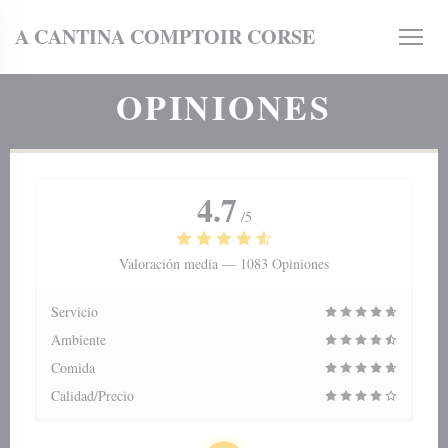
Personalización de sus opciones de cookies
A CANTINA COMPTOIR CORSE
OPINIONES
4.7
/5
entana))
Valoración media —
1083 Opiniones
Servicio
Ambiente
Comida
Calidad/Precio