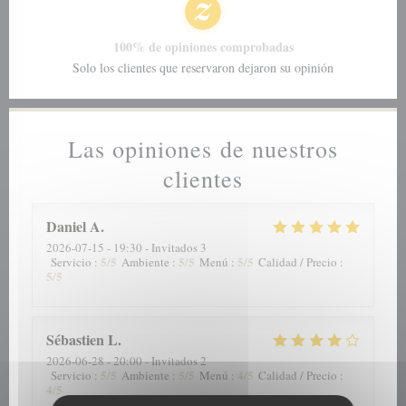
100% de opiniones comprobadas
Solo los clientes que reservaron dejaron su opinión
Las opiniones de nuestros
clientes
Daniel
A
2026-07-15
- 19:30 - Invitados 3
5
/5
5
/5
5
/5
Servicio
:
Ambiente
:
Menú
:
Calidad / Precio
:
5
/5
Sébastien
L
2026-06-28
- 20:00 - Invitados 2
5
/5
5
/5
4
/5
Servicio
:
Ambiente
:
Menú
:
Calidad / Precio
:
4
/5