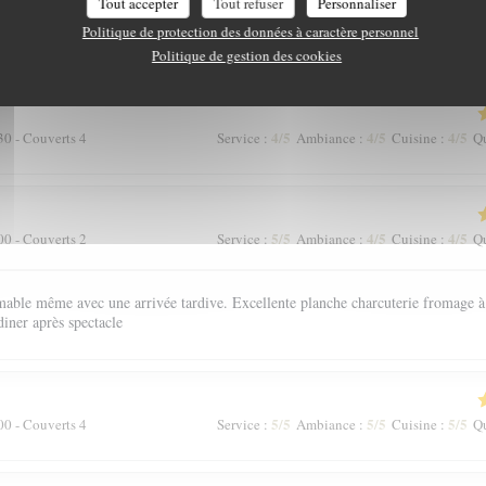
Tout accepter
Tout refuser
Personnaliser
Politique de protection des données à caractère personnel
e à Bordeaux
Politique de gestion des cookies
4
/5
4
/5
4
/5
30 - Couverts 4
Service
:
Ambiance
:
Cuisine
:
Qu
5
/5
4
/5
4
/5
00 - Couverts 2
Service
:
Ambiance
:
Cuisine
:
Qu
mable même avec une arrivée tardive. Excellente planche charcuterie fromage à
diner après spectacle
5
/5
5
/5
5
/5
00 - Couverts 4
Service
:
Ambiance
:
Cuisine
:
Qu