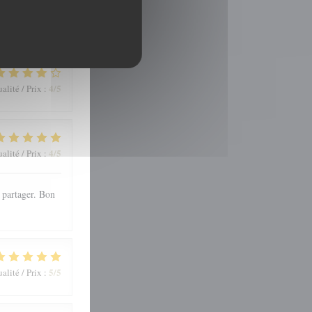
4
/5
alité / Prix
:
4
/5
alité / Prix
:
 partager. Bon
5
/5
alité / Prix
: