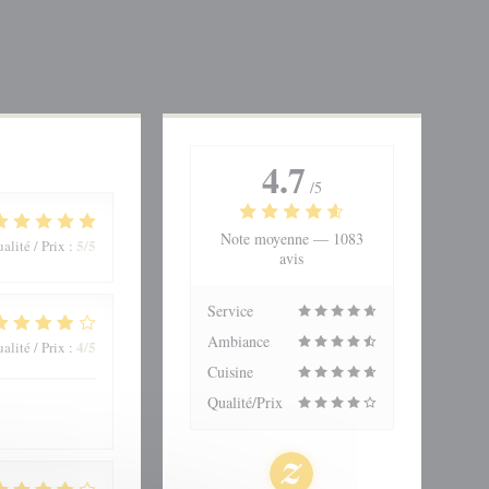
4.7
/5
Note moyenne —
1083
5
/5
alité / Prix
:
avis
Service
Ambiance
4
/5
alité / Prix
:
Cuisine
Qualité/Prix