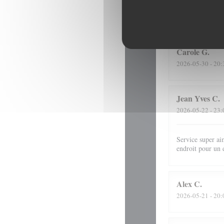
Une belle adress
Carole
G
2026-05-30
- 20:
Jean Yves
C
2026-05-22
- 23:
Service super ai
endroit pour un 
Alex
C
2026-05-21
- 20: