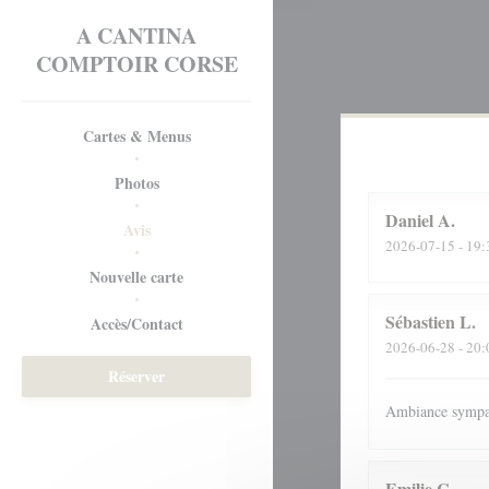
Personnalisation de vos choix en matière de cookies
A CANTINA
COMPTOIR CORSE
Cartes & Menus
Photos
Daniel
A
Avis
2026-07-15
- 19:
((ouvre une nouvelle fenêtre))
Nouvelle carte
Sébastien
L
Accès/Contact
2026-06-28
- 20:
Réserver
Ambiance sympa,
Emilie
C