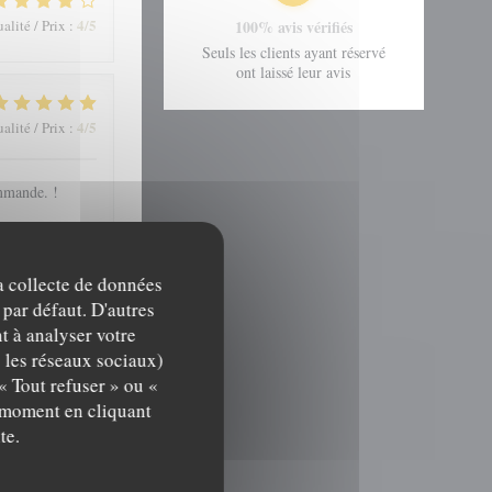
4
/5
alité / Prix
:
100% avis vérifiés
Seuls les clients ayant réservé
ont laissé leur avis
4
/5
alité / Prix
:
mmande. !
la collecte de données
4
/5
alité / Prix
:
 par défaut. D'autres
t à analyser votre
c les réseaux sociaux)
« Tout refuser » ou «
t moment en cliquant
te.
4
/5
alité / Prix
: