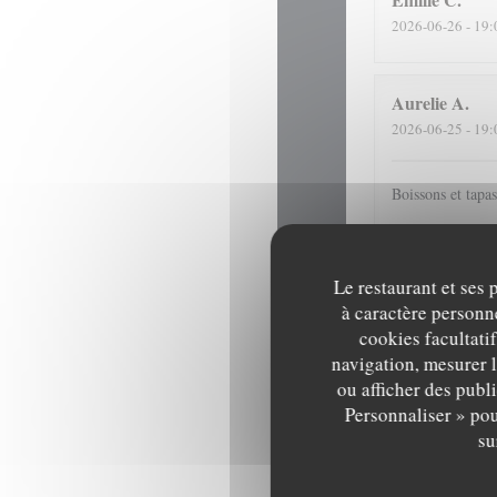
2026-06-26
- 19:
Aurelie
A
2026-06-25
- 19:
Boissons et tapa
Hélène
S
Le restaurant et ses 
2026-06-24
- 20:
à caractère personne
cookies facultati
navigation, mesurer l
Service adorable
ou afficher des publ
Personnaliser » pou
su
Jean-Paul
B
2026-06-16
- 21: