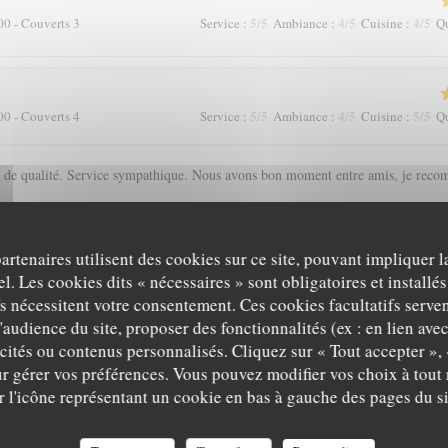
5
/5
4
/5
4
/5
00 - Couverts 3
Service
:
Ambiance
:
Cuisine
:
Qu
5
/5
4
/5
5
/5
00 - Couverts 4
Service
:
Ambiance
:
Cuisine
:
Qu
s de qualité. Service sympathique. Nous avons bon moment entre amis, je reco
partenaires utilisent des cookies sur ce site, pouvant impliquer 
5
/5
3
/5
4
/5
00 - Couverts 2
Service
:
Ambiance
:
Cuisine
:
Qu
l. Les cookies dits « nécessaires » sont obligatoires et installés
fs nécessitent votre consentement. Ces cookies facultatifs serven
'audience du site, proposer des fonctionnalités (ex : en lien ave
 malgré la chaleur!
icités ou contenus personnalisés. Cliquez sur « Tout accepter », 
A CANTINA COMPTOIR CORSE
r gérer vos préférences. Vous pouvez modifier vos choix à tou
r l'icône représentant un cookie en bas à gauche des pages du si
5
/5
5
/5
5
/5
00 - Couverts 2
Service
:
Ambiance
:
Cuisine
:
Qu